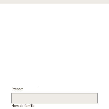
Réserver un appel découverte avec moi, Isabelle
Prénom
Nom de famille