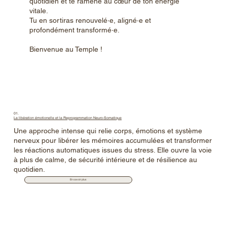
quotidien et te ramène au cœur de ton énergie
vitale.
Tu en sortiras renouvelé·e, aligné·e et
profondément transformé·e.
Bienvenue au Temple !
01.
La libération émotionelle et la Reprogrammation Neuro-Somatique
Une approche intense qui relie corps, émotions et système
nerveux pour libérer les mémoires accumulées et transformer
les réactions automatiques issues du stress. Elle ouvre la voie
à plus de calme, de sécurité intérieure et de résilience au
quotidien.
En savoir plus