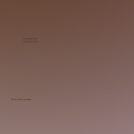
Un sentiment
de lâcher prise
De la clarté mentale