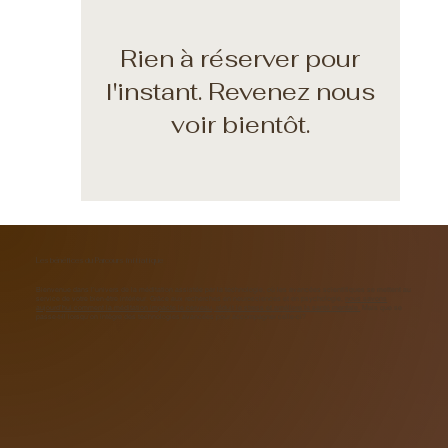
Rien à réserver pour
l'instant. Revenez nous
voir bientôt.
Les bénéfices du Parcours initiatique
Bienvenue dans l’univers de la méditation assistée par la technologie, où les avancées scientifiques se mettent au
service de votre bien-être intérieur. Grâce aux recherches en neurosciences et en psychologie,
nous savons
aujourd’hui comment la méditation impacte le cerveau, réduit le stress et améliore la santé mentale.
Mais que se
passe-t-il lorsqu’on intègre des technologies avancées pour accompagner celle-ci?