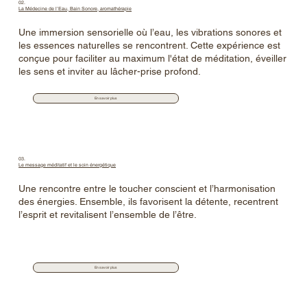
02.
La Médecine de l’Eau, Bain Sonore, aromathérapie
Une immersion sensorielle où l’eau, les vibrations sonores et
les essences naturelles se rencontrent. Cette expérience est
conçue pour faciliter au maximum l'état de méditation, éveiller
les sens et inviter au lâcher-prise profond.
En savoir plus
03.
Le message méditatif et le soin énergétique
Une rencontre entre le toucher conscient et l’harmonisation
des énergies. Ensemble, ils favorisent la détente, recentrent
l’esprit et revitalisent l’ensemble de l’être.
En savoir plus