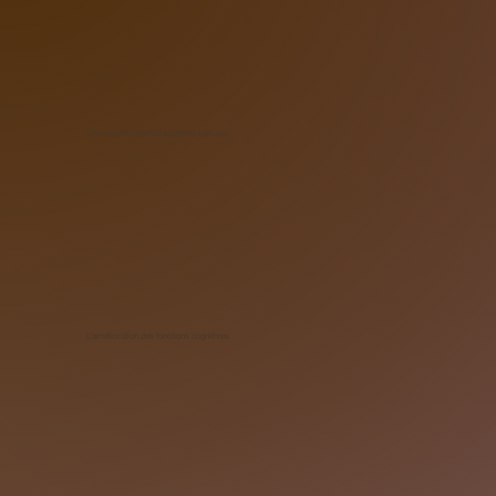
Une recalibration du système nerveux
L’amélioration des fonctions cognitives