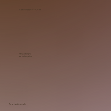
L’amélioration de l’humeur
Un sentiment
de lâcher prise
De la clarté mentale