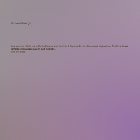
Un boost d’énergie
Les services offerts par le Centre Haseya sont destinés à favoriser le bien-être mental et physique. Toutefois,
ils ne
remplacent en aucun cas un avis médical
...
Lire à la suite
.